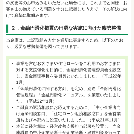
の変更等のお申込みをいただいた場合には、これまでと同様、お
客さまの抱えている問題を十分に把握したうえで、その解決に向
けて真摯に取組みます。
２．金融円滑化措置の円滑な実施に向けた態勢整備
当金庫は、上記取組み方針を適切に実施するため、以下のとお
り、必要な態勢整備を図っております。
事業を営むお客さまや住宅ローンをご利用のお客さまに
対する支援強化を目的に、金融円滑化管理委員会を設立
し、当金庫理事長を委員長といたしました。（平成22年
1月）
「金融円滑化に関する方針」を定め、別途「金融円滑化
管理規程」「金融円滑化マニュアル」を策定いたしまし
た。（平成22年1月）
ご融資の返済相談にお応えするために、「中小企業者向
け返済相談窓口」「住宅ローン返済相談窓口」を全営業
店および本部内に設置いたしました。（平成21年11月）
本部に経営相談・経営改善支援担当部署を設置し、当金
庫職員の中小企業診断士が企業診断・経営相談を行って