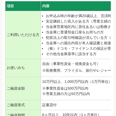
項目
内容
お申込み時の年齢が満20歳以上、完済時年
安定継続した収入がある方（専業主婦の方
当金庫営業地区内に居住あるいは勤務され
当金庫に普通預金口座をお持ちの方
ご利用いただける方
犯収法上の取引時確認が済んでいる方（契
当金庫への届出内容が本人確認書と相違な
（株）ドコモ・ファイナンスの保証が受け
その他当金庫基準に該当する方
自由（事業性資金・借換資金も可）
お使いみち
※医療費用、ブライダル、旅行やレジャー等
10万円以上、1,000万円以内（1万円単位）
ご融資金額
※事業性資金は500万円以内
※専業主婦の方は50万円以内
ご融資形式
証書貸付
6ヵ月以上、10年以内（1ヵ月単位）
ご融資期間