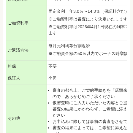
固定金利 年3.0％〜14.3％（保証料含む）
※ご融資利率は審査により決定いたします
ご融資利率
※ご融資利率は2026年4月1日現在の利率
ます
毎月元利均等分割返済
ご返済方法
※ご融資金額の50％以内でボーナス時増額
担保
不要
不要
保証人
審査の都合上、ご契約手続きを「店頭来店
ので、あらかじめご了承ください
仮審査時にご入力いただいた内容とご提出
審査の結果にかかわらず、ご希望に添えな
ださい
その他
お申込みに際しては事前の審査をさせてい
審査の結果によっては、ご希望に添えない