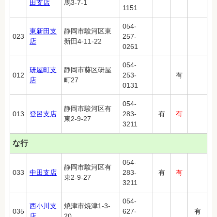
田支店
馬3-7-1
1151
054-
東新田支
静岡市駿河区東
023
257-
店
新田4-11-22
0261
054-
研屋町支
静岡市葵区研屋
012
253-
有
店
町27
0131
054-
静岡市駿河区有
013
登呂支店
283-
有
有
東2-9-27
3211
な行
054-
静岡市駿河区有
033
中田支店
283-
有
有
東2-9-27
3211
054-
西小川支
焼津市焼津1-3-
035
627-
有
店
20