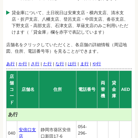
貸金庫について、土日祝日は安東支店・横内支店、清水支
店・折戸支店、八幡支店、登呂支店・中田支店、沓谷支店、
下野支店・高部支店、石津支店、草薙支店のみご利用いただ
けます（「貸金庫」欄を赤字で表記しています）
店舗名をクリックしていただくと、各店舗の詳細情報（周辺地
図、住所、電話番号等）を見ることができます。
あ行
|
か行
|
さ行
|
た行
|
な行
|
は行
|
ま行
|
や行
店
舗
両
貸
コ
店舗名
住所
電話番号
替
金
AED
ー
機
庫
ド
あ行
054-
安倍口支
静岡市葵区安倍
040
296-
店
口新田17-6