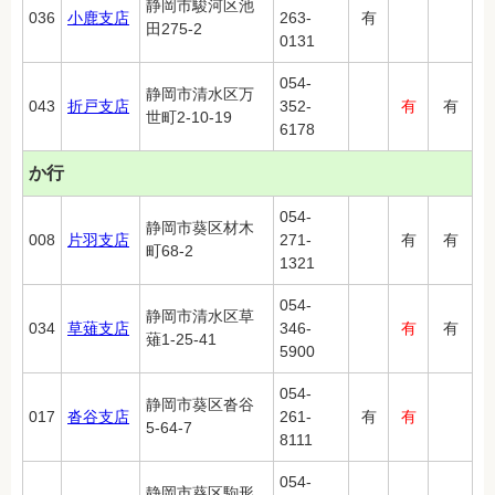
静岡市駿河区池
036
小鹿支店
263-
有
田275-2
0131
054-
静岡市清水区万
043
折戸支店
352-
有
有
世町2-10-19
6178
か行
054-
静岡市葵区材木
008
片羽支店
271-
有
有
町68-2
1321
054-
静岡市清水区草
034
草薙支店
346-
有
有
薙1-25-41
5900
054-
静岡市葵区沓谷
017
沓谷支店
261-
有
有
5-64-7
8111
054-
静岡市葵区駒形