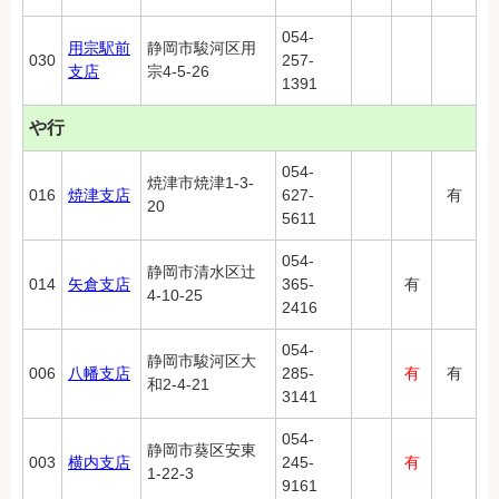
054-
用宗駅前
静岡市駿河区用
030
257-
支店
宗4-5-26
1391
や行
054-
焼津市焼津1-3-
016
焼津支店
627-
有
20
5611
054-
静岡市清水区辻
014
矢倉支店
365-
有
4-10-25
2416
054-
静岡市駿河区大
006
八幡支店
285-
有
有
和2-4-21
3141
054-
静岡市葵区安東
003
横内支店
245-
有
1-22-3
9161