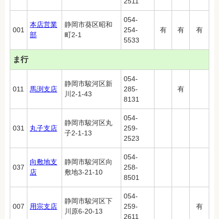
2511
054-
本店営業
静岡市葵区昭和
001
254-
有
有
有
部
町2-1
5533
ま行
054-
静岡市駿河区新
011
馬渕支店
285-
有
川2-1-43
8131
054-
静岡市駿河区丸
031
丸子支店
259-
子2-1-13
2523
054-
向敷地支
静岡市駿河区向
037
258-
店
敷地3-21-10
8501
054-
静岡市駿河区下
007
用宗支店
259-
有
川原6-20-13
2611