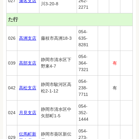
027
瀬名支店
262-
川3-20-8
2271
た行
054-
026
高洲支店
藤枝市高洲18-3
635-
8281
054-
静岡市清水区下
039
高部支店
364-
有
野東4-7
7321
054-
静岡市駿河区高
042
高松支店
238-
有
松2-1-12
7711
054-
静岡市清水区中
024
月見支店
352-
矢部町1-5
1444
054-
伝馬町新
静岡市葵区新伝
029
273-