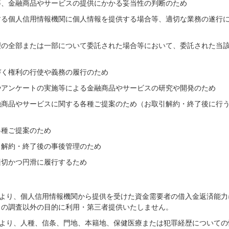
等、金融商品やサービスの提供にかかる妥当性の判断のため
する個人信用情報機関に個人情報を提供する場合等、適切な業務の遂行
理の全部または一部について委託された場合等において、委託された当
づく権利の行使や義務の履行のため
やアンケートの実施等による金融商品やサービスの研究や開発のため
融商品やサービスに関する各種ご提案のため（お取引解約・終了後に行
各種ご提案のため
引解約・終了後の事後管理のため
適切かつ円滑に履行するため
により、個人信用情報機関から提供を受けた資金需要者の借入金返済能力
力の調査以外の目的に利用・第三者提供いたしません。
により、人種、信条、門地、本籍地、保健医療または犯罪経歴についての