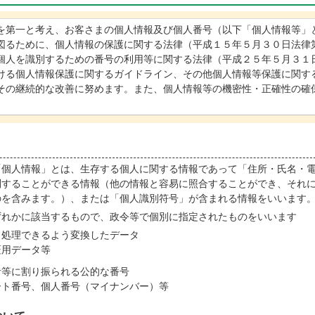
第一と考え、お客さまの個人情報及び個人番号（以下「個人情報等」
図るために、個人情報の保護に関する法律（平成１５年５月３０日法律
個人を識別するための番号の利用等に関する法律（平成２５年５月３１
ける個人情報保護に関するガイドライン、その他個人情報等保護に関す
その継続的な改善に努めます。また、個人情報等の機密性・正確性の確
個人情報」とは、生存する個人に関する情報であって「住所・氏名・
別することができる情報（他の情報と容易に照合することができ、それ
のを含みます。）、または「個人識別符号」が含まれる情報をいいます
ずれかに該当するもので、政令等で個別に指定されたものをいいます
タ処理できるよう変換したデータ
証用データ等
者等に割り振られる公的な番号
ート番号、個人番号（マイナンバー）等