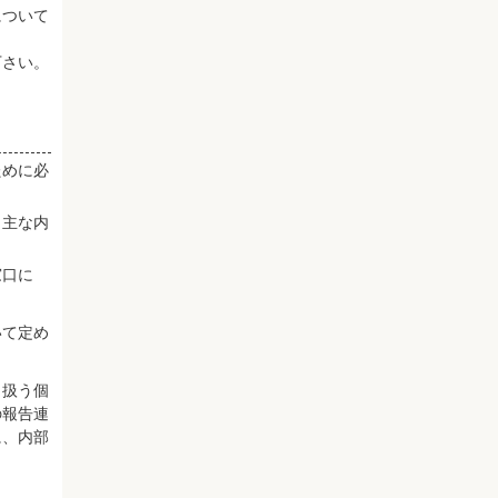
について
下さい。
ために必
、主な内
窓口に
いて定め
り扱う個
の報告連
に、内部