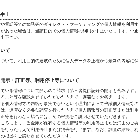
の中止
や電話等での勧誘等のダイレクト・マーケティングで個人情報を利用
出があった場合は、当該目的での個人情報の利用を中止いたします。中
申出下さい。
ついて
ついて、利用目的の達成のために個人データを正確かつ最新の内容に
・開示・訂正等、利用停止等について
している情報について開示のご請求（第三者提供記録の開示も含みます
あること等を確認させていただいたうえで、遅滞なくお答えします。
する個人情報等の内容が事実でないという理由によって当該個人情報等
には、遅滞なく必要な調査を行ったうえで個人情報等の訂正等または利
訂正等を行わない場合には、その根拠をご説明させていただきます。
ところにより、当金庫が保有する個人情報等の利用停止または消去のご
査を行ったうえで利用停止または消去を行います。なお、調査の結果、
その根拠をご説明させていただきます。