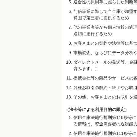
適合性の原則等に照らした判断
与信事業に際して当金庫が加盟
範囲で第三者に提供するため
他の事業者等から個人情報の処
適切に遂行するため
お客さまとの契約や法律等に基
市場調査、ならびにデータ分析
ダイレクトメールの発送等、金
含みます。）
提携会社等の商品やサービスの
各種お取引の解約・終了やお取
その他、お客さまとのお取引を
（法令等による利用目的の限定）
信用金庫法施行規則第110条等
る情報は、資金需要者の返済能
信用金庫法施行規則第111条等