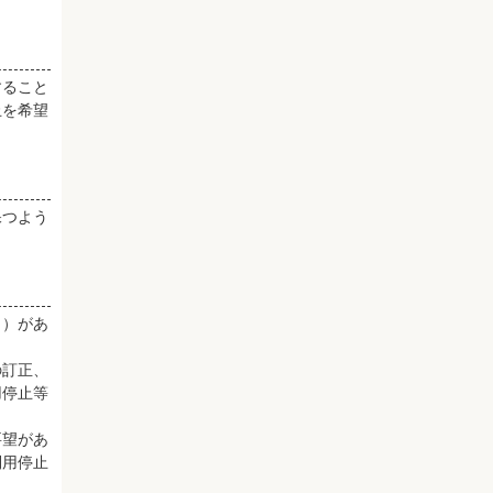
すること
止を希望
保つよう
。）があ
の訂正、
用停止等
要望があ
利用停止