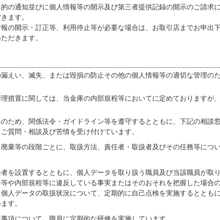
目的の通知並びに個人情報等の開示及び第三者提供記録の開示のご請求
だきます。
情報の開示・訂正等、利用停止等が必要な場合は、お取引店までお申出
いただきます。
て
漏えい、滅失、または毀損の防止その他の個人情報等の適切な管理の
理措置に関しては、当金庫の内部規程等においてに定めておりますが
保のため、関係法令・ガイドライン等を遵守するとともに、下記の相談
るご質問・相談及び苦情を受け付けています。
・廃棄等の段階ごとに、取扱方法、責任者・取扱者及びその任務等につ
任者を設置するとともに、個人データを取り扱う職員及び当該職員が取
令等や内部規程等に違反している事実またはそのおそれを把握した場合
、個人データの取扱状況について、定期的に自己点検を実施するととも
います。
意事項について、職員に定期的な研修を実施しています。