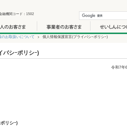
金融機関コード：1502
報のお取扱いについて
個人情報保護宣言(プライバシｰポリシｰ)
バシｰポリシｰ)
令和7年
ポリシｰ)