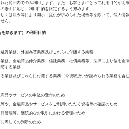
られた範囲内でのみ利用します。また、お客さまにとって利用目的が明
得の場面に応じ、利用目的を限定するよう努めます。
もしくは法令等により開示・提供が求められた場合等を除いて、個人情
ません。
合を除きます）の利用目的
、融資業務、外国為替業務及びこれらに付随する業務
売業務、金融商品仲介業務、信託業務、社債業務等、法律により信用金
付随する業務
きる業務及びこれらに付随する業務（今後取扱いが認められる業務を含
融商品やサービスの申込の受付のため
認等や、金融商品やサービスをご利用いただく資格等の確認のため
期日管理等、継続的なお取引における管理のため
等に際しての判断のため