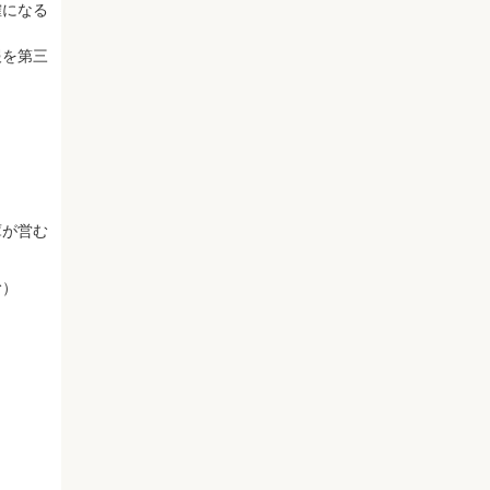
確になる
報を第三
庫が営む
む）