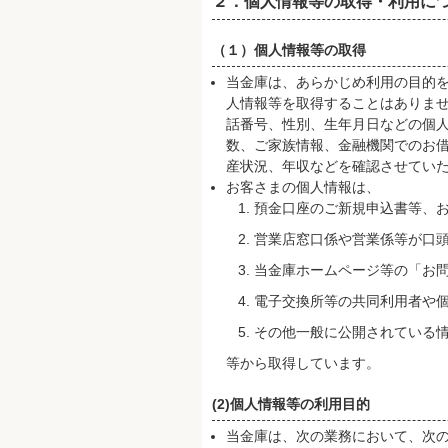
２．個人情報等の取得・利用に
（１）個人情報等の取得
当金庫は、あらかじめ利用の目的
人情報等を取得することはありま
話番号、性別、生年月日などの個
数、ご家族情報、金融機関でのお
産状況、年収などを確認させてい
お客さまの個人情報は、
預金口座のご新規申込書等、
営業店窓口係や営業係等が口
当金庫ホームページ等の「お
電子交換所等の共同利用者や
その他一般に公開されている
等から取得しています。
(2)個人情報等の利用目的
当金庫は、次の業務において、次