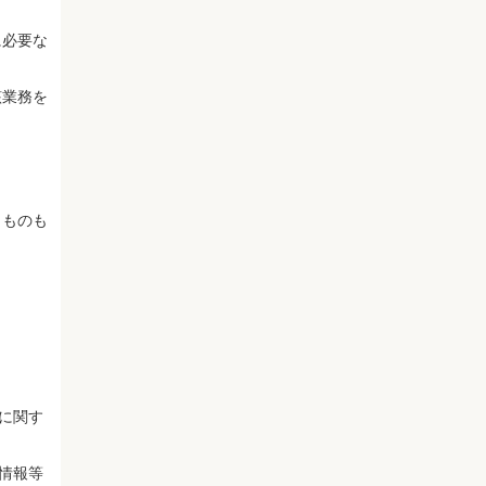
に必要な
該業務を
うものも
に関す
情報等