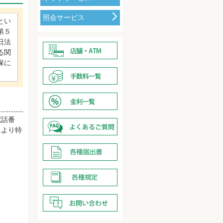
照会サービス
とい
第５
日法
る関
保に
電話番
により特
。