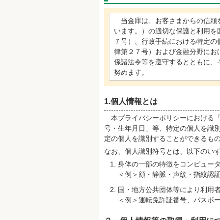
当金庫は、お客さまからの信頼を
います。）の適切な保護と利用を
７号）、行政手続における特定の
律第２７号）および金融分野にお
係諸法令等を遵守するとともに、
努めます。
1.個人情報とは
本プライバシーポリシーにおける「
号・生年月日」等、特定の個人を識
定の個人を識別することができるも
なお、個人識別符号とは、以下のい
身体の一部の特徴をコンピュー
＜例＞顔・静脈・声紋・指紋認
国・地方公共団体等により利用
＜例＞運転免許証番号、パスポ