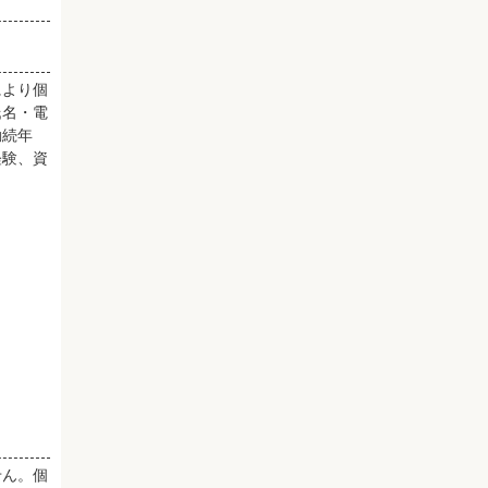
により個
氏名・電
勤続年
経験、資
せん。個