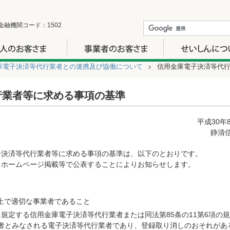
金融機関コード：1502
庫電子決済等代行業者との連携及び協働について
信用金庫電子決済等代
行業者等に求める事項の基準
平成30年
静清
子決済等代行業者等に求める事項の基準は、以下のとおりです。
、ホームページ掲載等で公表することによりお知らせします。
上で適切な事業者であること
に規定する信用金庫電子決済等代行業者または同法第85条の11第6項の
者とみなされる電子決済等代行業者であり、登録取り消しのおそれがあ