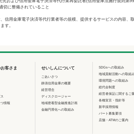
先および信用金庫電子決済等代行業再委託者(信用金庫法施行規則第99
が適切に整備されていること
は、信用金庫電子決済等代行業者等の規模、提供するサービスの内容、
します。
のお客さま
せいしんについて
SDGsへの取組み
地域貢献活動への取組
ごあいさつ
環境問題への取組み
静清信用金庫の概要
総代会制度
経営理念
経営者保証に関するご
ビス
ディスクロージャー
各種宣言・指針等
立つ情報
地域密着型金融推進計画
新卒採用情報
金融円滑化への取組み
パート募集要項
店舗・ATMのご案内