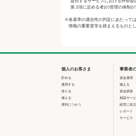
提供するサービスにおける外部委託
第 2項に定める者)の管理の体制
※各基準の適合性の判定にあたって
情報の重要度等を踏まえるものと
個人のお客さま
事業者
貯める
資金運用
運用する
備える
借りる
資金調達
備える
相談サー
便利につかう
経営に役
レポート
サービス