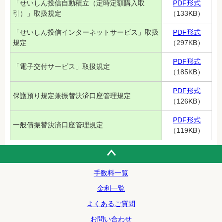
「せいしん投信自動積立（定時定額購入取
PDF形式
引）」取扱規定
（133KB）
「せいしん投信インターネットサービス」取扱
PDF形式
規定
（297KB）
PDF形式
「電子交付サービス」取扱規定
（185KB）
PDF形式
保護預り規定兼振替決済口座管理規定
（126KB）
PDF形式
一般債振替決済口座管理規定
（119KB）
手数料一覧
金利一覧
よくあるご質問
お問い合わせ