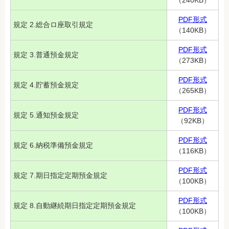
（240KB）
PDF形式
規定 2.総合ロ座取引規定
（140KB）
PDF形式
規定 3.普通預金規定
（273KB）
PDF形式
規定 4.貯蓄預金規定
（265KB）
PDF形式
規定 5.通知預金規定
（92KB）
PDF形式
規定 6.納税準備預金規定
（116KB）
PDF形式
規定 7.期日指定定期預金規定
（100KB）
PDF形式
規定 8.自動継続期日指定定期預金規定
（100KB）