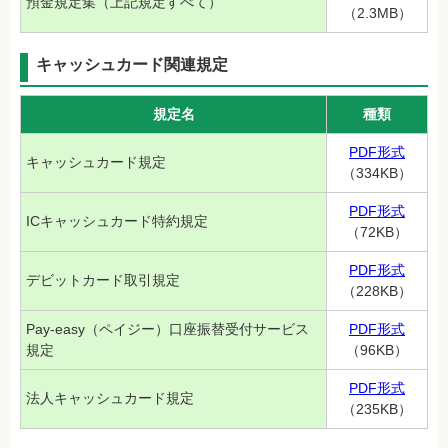
預金規定集（上記規定すべて）
（2.3MB）
キャッシュカード関連規定
規定名
種類
PDF形式
キャッシュカード規定
（334KB）
PDF形式
ICキャッシュカード特約規定
（72KB）
PDF形式
デビットカード取引規定
（228KB）
Pay-easy（ペイジー）口座振替受付サービス
PDF形式
規定
（96KB）
PDF形式
法人キャッシュカード規定
（235KB）