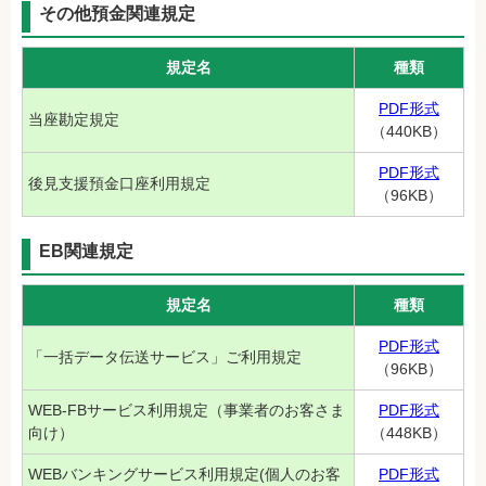
その他預金関連規定
規定名
種類
PDF形式
当座勘定規定
（440KB）
PDF形式
後見支援預金口座利用規定
（96KB）
EB関連規定
規定名
種類
PDF形式
「一括データ伝送サービス」ご利用規定
（96KB）
WEB-FBサービス利用規定（事業者のお客さま
PDF形式
向け）
（448KB）
WEBバンキングサービス利用規定(個人のお客
PDF形式